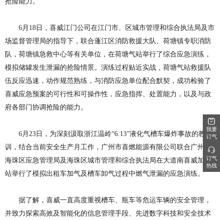
抢险能力。
6月18日，喜威江门公司在江门市、区城市管理和综合执法局及市
场监督管理局的指导下，联合蓬江区消防救援大队、荷塘镇专职消防
队，荷塘镇急救中心等有关单位，在荷塘气站举行了综合应急演练，
模拟储罐发生泄漏的抢险情景。演练过程贴近实战，荷塘气站救援队
伍反应迅速，动作规范熟练，与消防应急单位配合默契，成功检验了
喜威应急预案的可行性和可操作性，应急指挥、处置能力，以及与政
府各部门协调抢险的能力。
我要
6月23日，为深刻汲取浙江温岭“6.13”液化气槽车爆炸事故的教
订气
训，结合当前安全生产月工作，广州市喜燃能源有限公司联合广州市
订气
海珠区应急管理局及海珠区城市管理和综合执法局在大道南喜威加气
热线
站举行了模拟出租车加气及槽车卸气过程中燃气泄漏的应急演练。
据了解，喜威一直高度重视槽车、瓶车等危运车辆的安全管理，
并致力探索高效及智能化的信息管理手段、先进数字科技和安全技术