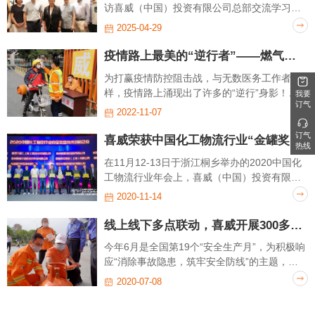
访喜威（中国）投资有限公司总部交流学习，
我司人力资源管理团队进行接待，双方就
2025-04-29
LPG（液化石油气）清洁能源技术发展及校企
人才培养等议方面进行交流学习。访谈圆满结
疫情路上最美的“逆行者”——燃气送气工
束。
为打赢疫情防控阻击战，与无数医务工作者一
样，疫情路上涌现出了许多的“逆行”身影！作
我要
订气
为保障民生的燃气行业企业，喜威燃气全广州
2022-11-07
市48家门店在疫情期间“不打烊”，保障千家万
订气
户的稳定燃气供应。
喜威荣获中国化工物流行业“金罐奖”安全装备技术创新企业奖
热线
在11月12-13日于浙江桐乡举办的2020中国化
工物流行业年会上，喜威（中国）投资有限公
司荣获2020中国化工物流行业“金罐奖”安全装
2020-11-14
备技术创新企业奖。
线上线下多点联动，喜威开展300多场安全生产月系列活动
今年6月是全国第19个“安全生产月”，为积极响
应“消除事故隐患，筑牢安全防线”的主题，喜
威在全国各区域公司举办了一系列安全活动，
2020-07-08
旨在提升公司应急救援能力、提高燃气用户安
全用气意识，深入推进公司内部和客户端安全