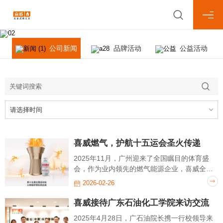
News Center
新闻中心
公司新闻
品牌活动
公益活动
请选择时间
喜威燃气，护航十五运会圣火传递
2025年11月，广州迎来了全国瞩目的体育盛
会，作为业内领先的燃气能源企业，喜威全力
保障本届全运会及残特奥会成功举办。作为此
2026-02-26
次仪式的技术支持单位，喜威为现场火种点燃
到圣火燃烧提供安全可靠的火种保护燃料，守
喜威接待广东石油化工学院来访交流
护着圣火的延续与传递，生生不息。
2025年4月28日，广石油院长携一行校领导来